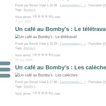
Posté par Benoit Vidal à 16:58 -
Commentaires [
…
]
- Permalien [
#
Tags:
Bomby's
Vous aimez ?
0 vote
7 juin 2026
Un café au Bomby's : Le télétrava
Posté par Benoit Vidal à 16:59 -
Commentaires [
…
]
- Permalien [
#
Tags:
Bomby's
Vous aimez ?
0 vote
24 mai 2026
Un café au Bomby's : Les calèch
Posté par Benoit Vidal à 17:00 -
Commentaires [
…
]
- Permalien [
#
Tags:
Bomby's
Vous aimez ?
0 vote