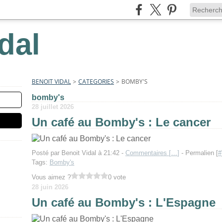
dal
BENOIT VIDAL
>
CATEGORIES
>
BOMBY'S
bomby's
28 juillet 2026
Un café au Bomby's : Le cancer
Posté par Benoit Vidal à 21:42 -
Commentaires [
…
]
- Permalien [
#
Tags:
Bomby's
Vous aimez ?
0 vote
28 juin 2026
Un café au Bomby's : L'Espagne