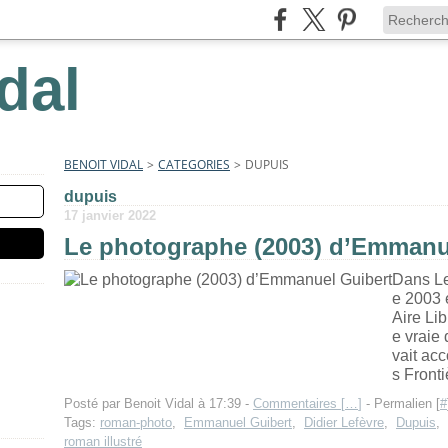
dal
BENOIT VIDAL
>
CATEGORIES
>
DUPUIS
dupuis
17 janvier 2022
Le photographe (2003) d’Emmanu
Dans Le
e 2003 
Aire Lib
e vraie 
vait ac
s Fronti
Posté par Benoit Vidal à 17:39 -
Commentaires [
…
]
- Permalien [
#
Tags:
roman-photo
,
Emmanuel Guibert
,
Didier Lefèvre
,
Dupuis
,
roman illustré