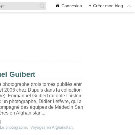
Connexion
+
Créer mon blog
el Guibert
 photographe (trois tomes publiés entr
et 2006 chez Dupuis dans la collection
re), Emmanuel Guibert raconte l'histoir
d'un photographe, Didier Lefèvre, qui a
compagné des équipes de Médecin San
ères en Afghanistan...
]
Le photographe
,
Voyages en Afghanistan
,