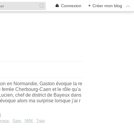
Connexion
+
Créer mon blog
ton en Normandie, Gaston évoque la re
e ferrée Cherbourg-Caen et le rôle qu'a
ucien, chef de district de Bayeux dans
'évoque alors ma surprise lorsque j'ai r
]
ayeux
,
Gare
,
IWM
,
Train