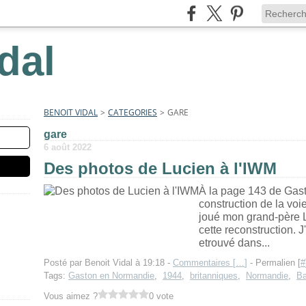
dal
BENOIT VIDAL
>
CATEGORIES
>
GARE
gare
6 août 2022
Des photos de Lucien à l'IWM
À la page 143 de Gas
construction de la voi
joué mon grand-père L
cette reconstruction. J
etrouvé dans...
Posté par Benoit Vidal à 19:18 -
Commentaires [
…
]
- Permalien [
#
Tags:
Gaston en Normandie
,
1944
,
britanniques
,
Normandie
,
B
Vous aimez ?
0 vote